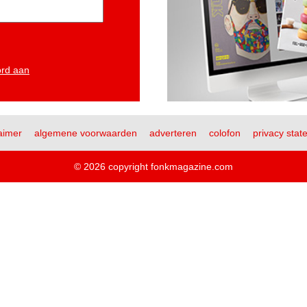
ord aan
aimer
algemene voorwaarden
adverteren
colofon
privacy stat
© 2026 copyright fonkmagazine.com