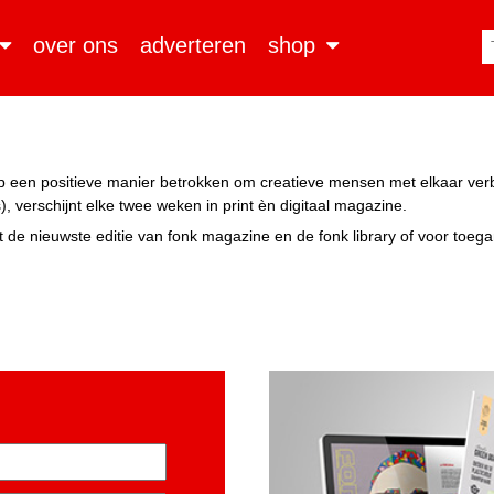
over ons
adverteren
shop
n op een positieve manier betrokken om creatieve mensen met elkaar ve
, verschijnt elke twee weken in print èn digitaal magazine.
 de nieuwste editie van fonk magazine en de fonk library of voor toeg