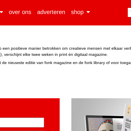
over ons
adverteren
shop
n op een positieve manier betrokken om creatieve mensen met elkaar ve
, verschijnt elke twee weken in print èn digitaal magazine.
 de nieuwste editie van fonk magazine en de fonk library of voor toeg