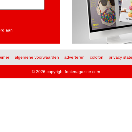
ord aan
aimer
algemene voorwaarden
adverteren
colofon
privacy stat
© 2026 copyright fonkmagazine.com