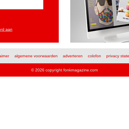
ord aan
aimer
algemene voorwaarden
adverteren
colofon
privacy stat
© 2026 copyright fonkmagazine.com