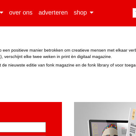
over ons
adverteren
shop
n op een positieve manier betrokken om creatieve mensen met elkaar ve
, verschijnt elke twee weken in print èn digitaal magazine.
 de nieuwste editie van fonk magazine en de fonk library of voor toeg