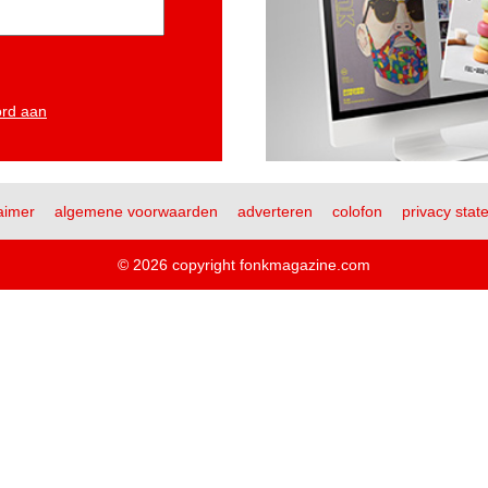
ord aan
aimer
algemene voorwaarden
adverteren
colofon
privacy stat
© 2026 copyright fonkmagazine.com