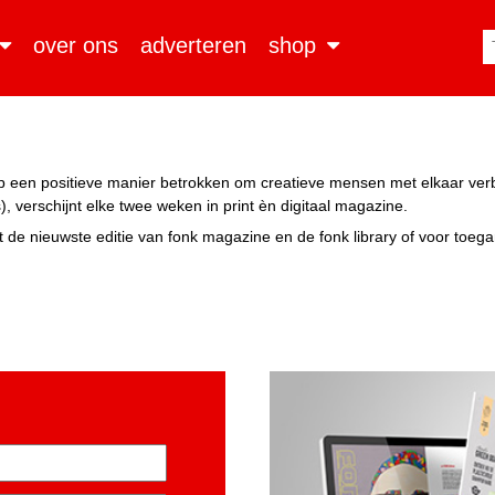
over ons
adverteren
shop
n op een positieve manier betrokken om creatieve mensen met elkaar ve
, verschijnt elke twee weken in print èn digitaal magazine.
 de nieuwste editie van fonk magazine en de fonk library of voor toeg