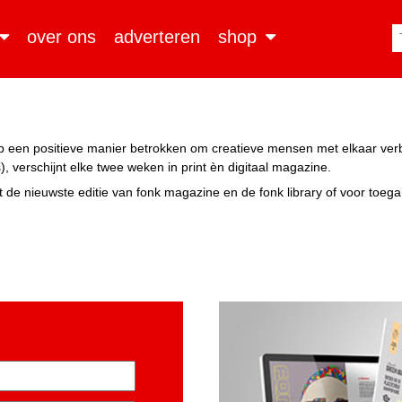
over ons
adverteren
shop
n op een positieve manier betrokken om creatieve mensen met elkaar ve
, verschijnt elke twee weken in print èn digitaal magazine.
 de nieuwste editie van fonk magazine en de fonk library of voor toeg