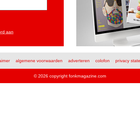
ord aan
aimer
algemene voorwaarden
adverteren
colofon
privacy stat
© 2026 copyright fonkmagazine.com