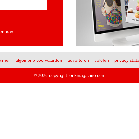
ord aan
aimer
algemene voorwaarden
adverteren
colofon
privacy stat
© 2026 copyright fonkmagazine.com