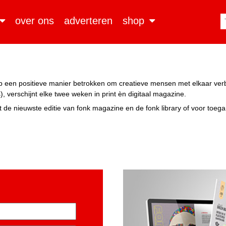
over ons
adverteren
shop
n op een positieve manier betrokken om creatieve mensen met elkaar ve
, verschijnt elke twee weken in print èn digitaal magazine.
 de nieuwste editie van fonk magazine en de fonk library of voor toeg