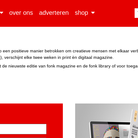
over ons
adverteren
shop
n op een positieve manier betrokken om creatieve mensen met elkaar ve
, verschijnt elke twee weken in print èn digitaal magazine.
 de nieuwste editie van fonk magazine en de fonk library of voor toeg