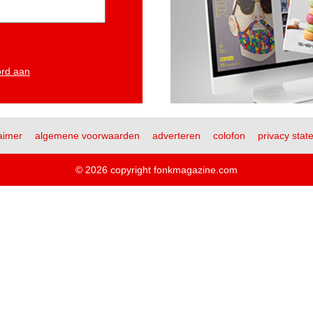
ord aan
aimer
algemene voorwaarden
adverteren
colofon
privacy stat
© 2026 copyright fonkmagazine.com