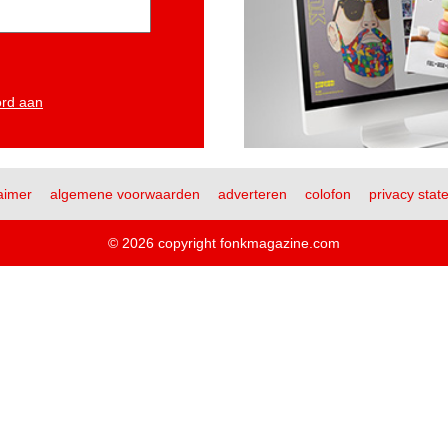
ord aan
aimer
algemene voorwaarden
adverteren
colofon
privacy stat
© 2026 copyright fonkmagazine.com