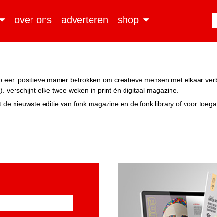
over ons
adverteren
shop
n op een positieve manier betrokken om creatieve mensen met elkaar ve
, verschijnt elke twee weken in print èn digitaal magazine.
 de nieuwste editie van fonk magazine en de fonk library of voor toeg