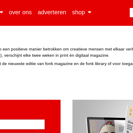
over ons
adverteren
shop
n op een positieve manier betrokken om creatieve mensen met elkaar ve
, verschijnt elke twee weken in print èn digitaal magazine.
 de nieuwste editie van fonk magazine en de fonk library of voor toeg