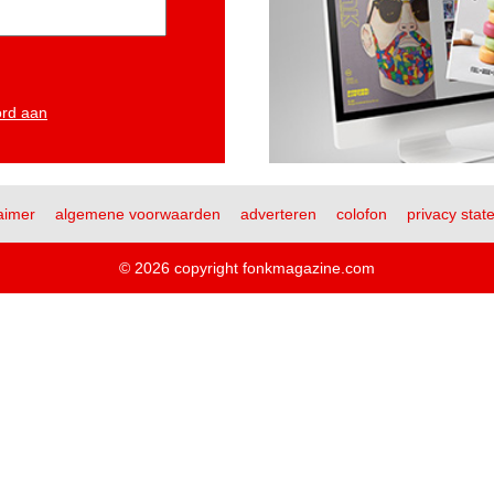
ord aan
aimer
algemene voorwaarden
adverteren
colofon
privacy stat
© 2026 copyright fonkmagazine.com