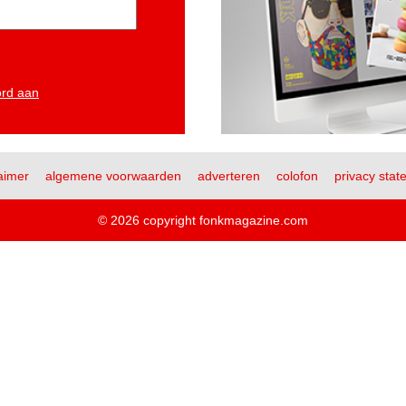
ord aan
aimer
algemene voorwaarden
adverteren
colofon
privacy stat
© 2026 copyright fonkmagazine.com