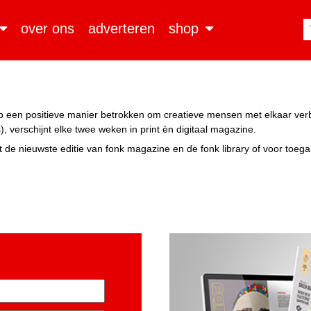
over ons
adverteren
shop
n op een positieve manier betrokken om creatieve mensen met elkaar ve
, verschijnt elke twee weken in print èn digitaal magazine.
 de nieuwste editie van fonk magazine en de fonk library of voor toeg