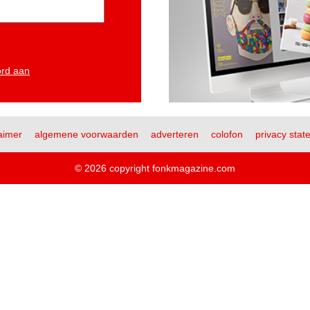
ord aan
aimer
algemene voorwaarden
adverteren
colofon
privacy stat
© 2026 copyright fonkmagazine.com