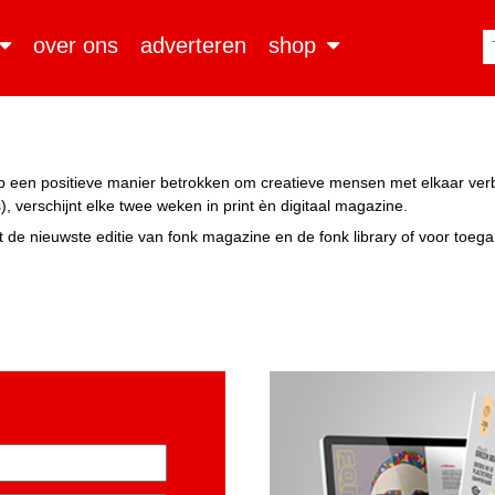
over ons
adverteren
shop
n op een positieve manier betrokken om creatieve mensen met elkaar ve
, verschijnt elke twee weken in print èn digitaal magazine.
 de nieuwste editie van fonk magazine en de fonk library of voor toeg