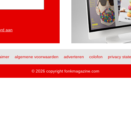
ord aan
aimer
algemene voorwaarden
adverteren
colofon
privacy stat
© 2026 copyright fonkmagazine.com