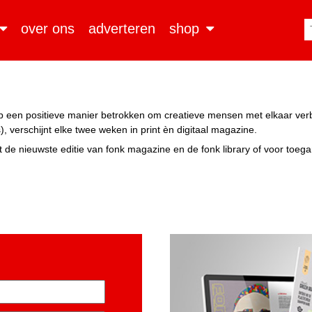
over ons
adverteren
shop
n op een positieve manier betrokken om creatieve mensen met elkaar ve
, verschijnt elke twee weken in print èn digitaal magazine.
 de nieuwste editie van fonk magazine en de fonk library of voor toeg