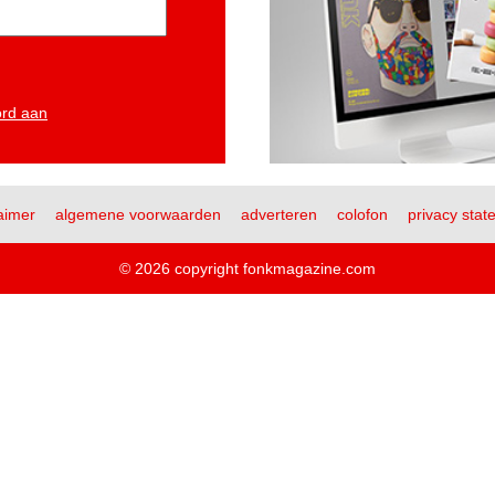
ord aan
aimer
algemene voorwaarden
adverteren
colofon
privacy stat
© 2026 copyright fonkmagazine.com