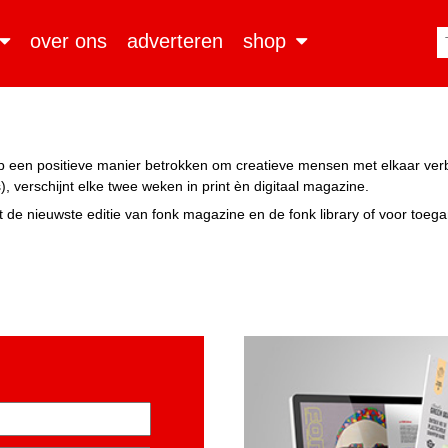
over ons
adverteren
shop
n op een positieve manier betrokken om creatieve mensen met elkaar ve
, verschijnt elke twee weken in print èn digitaal magazine.
 de nieuwste editie van fonk magazine en de fonk library of voor toeg