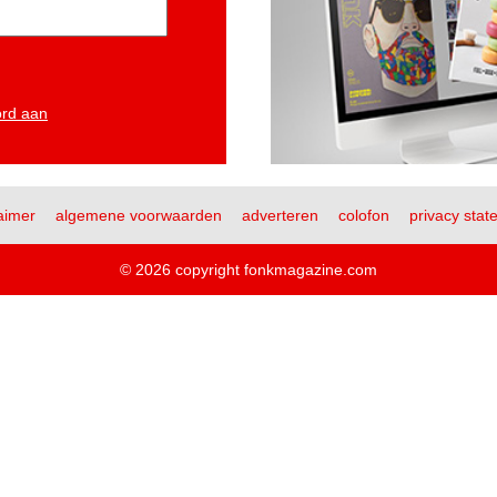
ord aan
aimer
algemene voorwaarden
adverteren
colofon
privacy stat
© 2026 copyright fonkmagazine.com