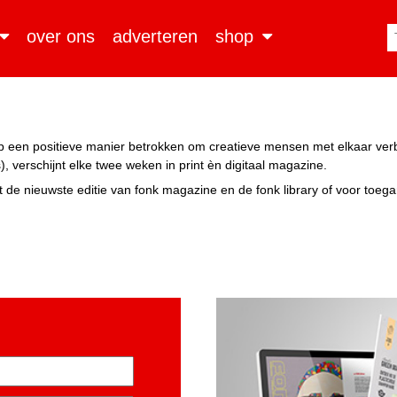
over ons
adverteren
shop
n op een positieve manier betrokken om creatieve mensen met elkaar ve
, verschijnt elke twee weken in print èn digitaal magazine.
 de nieuwste editie van fonk magazine en de fonk library of voor toeg