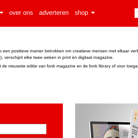
over ons
adverteren
shop
n op een positieve manier betrokken om creatieve mensen met elkaar ve
, verschijnt elke twee weken in print èn digitaal magazine.
 de nieuwste editie van fonk magazine en de fonk library of voor toeg