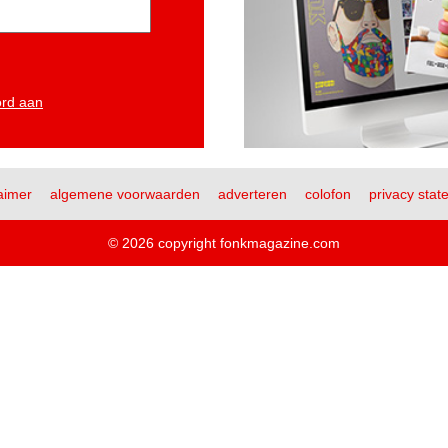
ord aan
aimer
algemene voorwaarden
adverteren
colofon
privacy stat
© 2026 copyright fonkmagazine.com