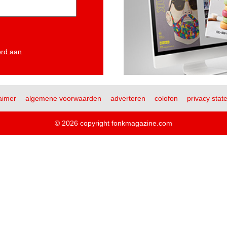
ord aan
aimer
algemene voorwaarden
adverteren
colofon
privacy stat
© 2026 copyright fonkmagazine.com