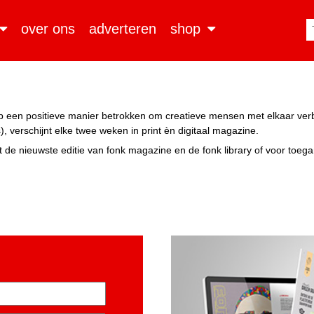
over ons
adverteren
shop
n op een positieve manier betrokken om creatieve mensen met elkaar ve
, verschijnt elke twee weken in print èn digitaal magazine.
 de nieuwste editie van fonk magazine en de fonk library of voor toeg