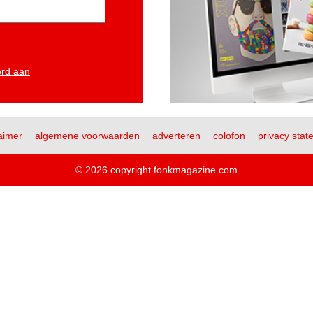
ord aan
aimer
algemene voorwaarden
adverteren
colofon
privacy stat
© 2026 copyright fonkmagazine.com