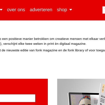
over ons
adverteren
shop
n op een positieve manier betrokken om creatieve mensen met elkaar ve
, verschijnt elke twee weken in print èn digitaal magazine.
 de nieuwste editie van fonk magazine en de fonk library of voor toeg