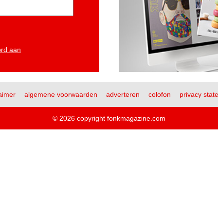
ord aan
aimer
algemene voorwaarden
adverteren
colofon
privacy stat
© 2026 copyright fonkmagazine.com