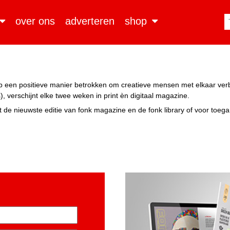
over ons
adverteren
shop
n op een positieve manier betrokken om creatieve mensen met elkaar ve
, verschijnt elke twee weken in print èn digitaal magazine.
 de nieuwste editie van fonk magazine en de fonk library of voor toeg