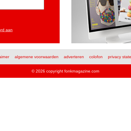
ord aan
aimer
algemene voorwaarden
adverteren
colofon
privacy stat
© 2026 copyright fonkmagazine.com