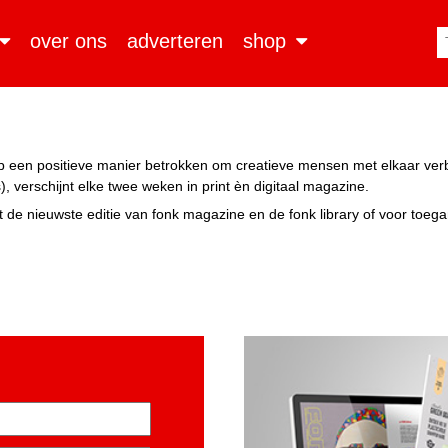
over ons
adverteren
shop
n op een positieve manier betrokken om creatieve mensen met elkaar ve
, verschijnt elke twee weken in print èn digitaal magazine.
 de nieuwste editie van fonk magazine en de fonk library of voor toeg