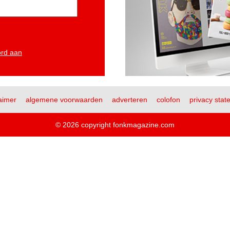
ord aan
aimer
algemene voorwaarden
adverteren
colofon
privacy stat
© 2026 copyright fonkmagazine.com