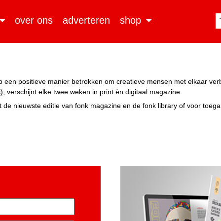
over ons
adverteren
shop
n op een positieve manier betrokken om creatieve mensen met elkaar ve
, verschijnt elke twee weken in print èn digitaal magazine.
 de nieuwste editie van fonk magazine en de fonk library of voor toeg