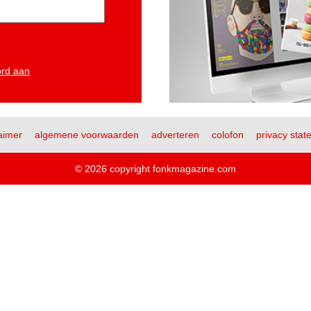
ord aan
aimer
algemene voorwaarden
adverteren
colofon
privacy stat
© 2026 copyright fonkmagazine.com