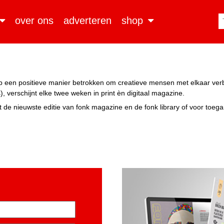
over ons
adverteren
shop
n op een positieve manier betrokken om creatieve mensen met elkaar ve
, verschijnt elke twee weken in print èn digitaal magazine.
 de nieuwste editie van fonk magazine en de fonk library of voor toeg