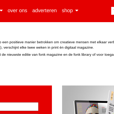
over ons
adverteren
shop
n op een positieve manier betrokken om creatieve mensen met elkaar ve
, verschijnt elke twee weken in print èn digitaal magazine.
 de nieuwste editie van fonk magazine en de fonk library of voor toeg