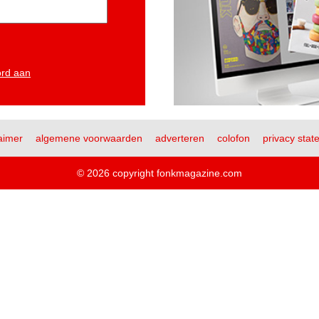
ord aan
aimer
algemene voorwaarden
adverteren
colofon
privacy stat
© 2026 copyright fonkmagazine.com