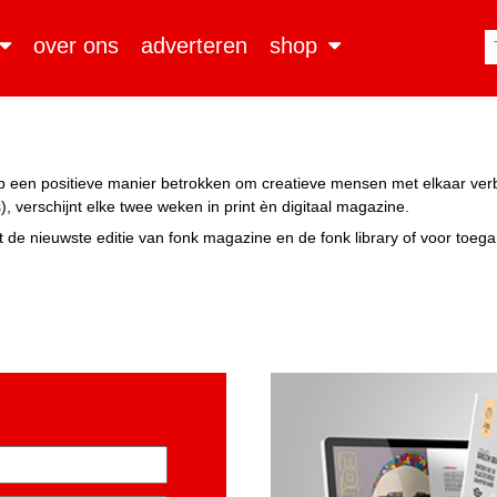
over ons
adverteren
shop
n op een positieve manier betrokken om creatieve mensen met elkaar ve
, verschijnt elke twee weken in print èn digitaal magazine.
 de nieuwste editie van fonk magazine en de fonk library of voor toeg