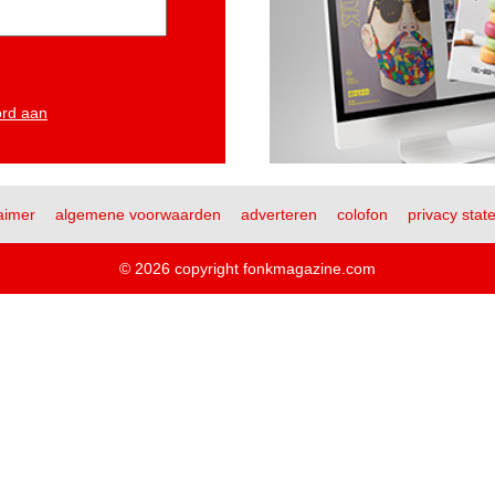
ord aan
aimer
algemene voorwaarden
adverteren
colofon
privacy stat
© 2026 copyright fonkmagazine.com