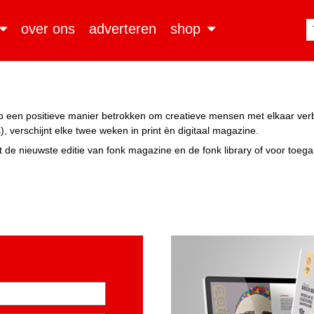
over ons
adverteren
shop
n op een positieve manier betrokken om creatieve mensen met elkaar ve
, verschijnt elke twee weken in print èn digitaal magazine.
 de nieuwste editie van fonk magazine en de fonk library of voor toeg