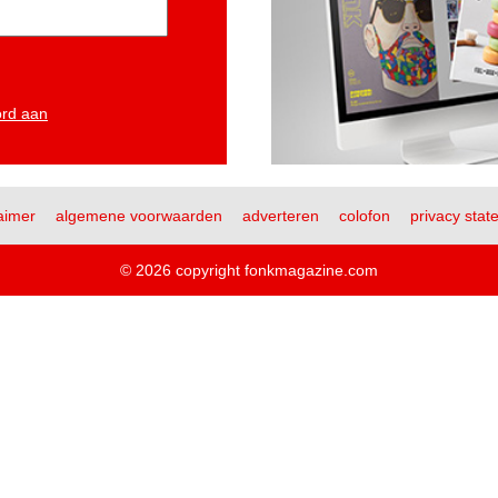
ord aan
aimer
algemene voorwaarden
adverteren
colofon
privacy stat
© 2026 copyright fonkmagazine.com