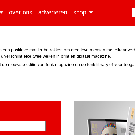
over ons
adverteren
shop
n op een positieve manier betrokken om creatieve mensen met elkaar ve
, verschijnt elke twee weken in print èn digitaal magazine.
 de nieuwste editie van fonk magazine en de fonk library of voor toeg