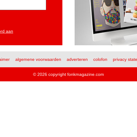
ord aan
aimer
algemene voorwaarden
adverteren
colofon
privacy stat
© 2026 copyright fonkmagazine.com