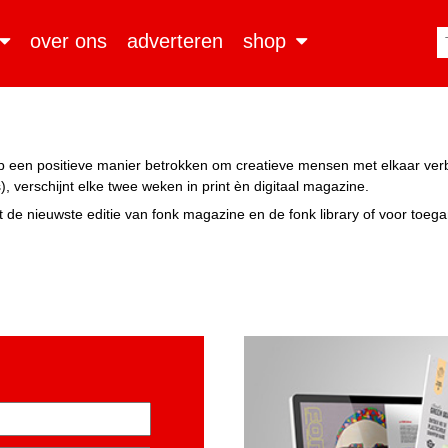
over ons
adverteren
shop
n op een positieve manier betrokken om creatieve mensen met elkaar ve
, verschijnt elke twee weken in print èn digitaal magazine.
 de nieuwste editie van fonk magazine en de fonk library of voor toeg