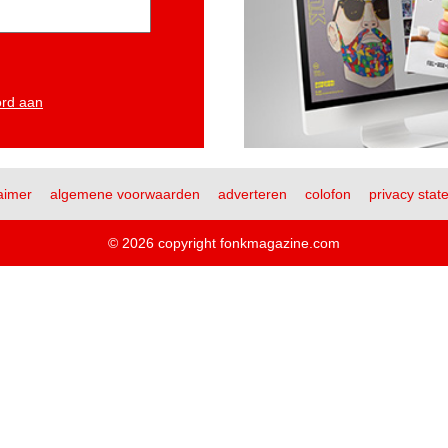
ord aan
aimer
algemene voorwaarden
adverteren
colofon
privacy stat
© 2026 copyright fonkmagazine.com