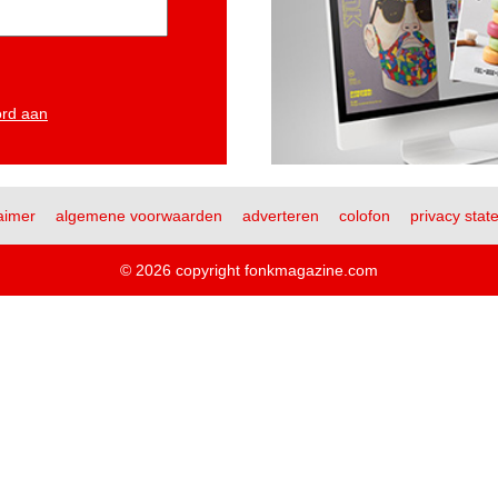
ord aan
aimer
algemene voorwaarden
adverteren
colofon
privacy stat
© 2026 copyright fonkmagazine.com