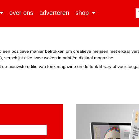
over ons
adverteren
shop
n op een positieve manier betrokken om creatieve mensen met elkaar ve
, verschijnt elke twee weken in print èn digitaal magazine.
 de nieuwste editie van fonk magazine en de fonk library of voor toeg