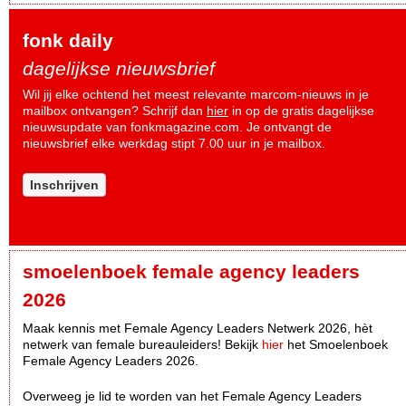
fonk daily
dagelijkse nieuwsbrief
Wil jij elke ochtend het meest relevante marcom-nieuws in je
mailbox ontvangen? Schrijf dan
hier
in op de gratis dagelijkse
nieuwsupdate van fonkmagazine.com. Je ontvangt de
nieuwsbrief elke werkdag stipt 7.00 uur in je mailbox.
Inschrijven
smoelenboek female agency leaders
2026
Maak kennis met Female Agency Leaders Netwerk 2026, hèt
netwerk van female bureauleiders! Bekijk
hier
het Smoelenboek
Female Agency Leaders 2026.
Overweeg je lid te worden van het Female Agency Leaders