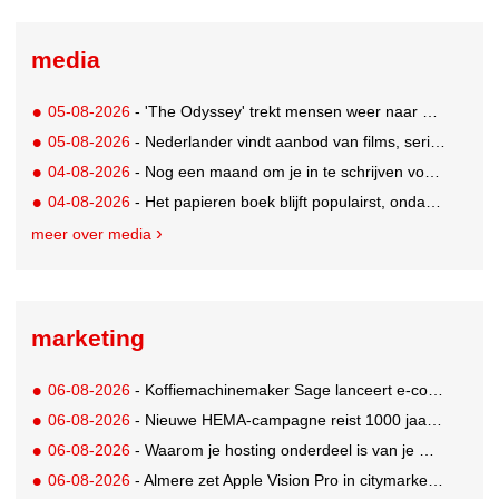
media
05-08-2026
- 'The Odyssey' trekt mensen weer naar de bioscoop
05-08-2026
- Nederlander vindt aanbod van films, series en sport vaak versnipperd
04-08-2026
- Nog een maand om je in te schrijven voor de Mercurs 2026
04-08-2026
- Het papieren boek blijft populairst, ondanks digitale alternatieven
meer over media
marketing
06-08-2026
- Koffiemachinemaker Sage lanceert e-commerceplatform voor koffieliefhebbers
06-08-2026
- Nieuwe HEMA-campagne reist 1000 jaar terug in de tijd naar 'Hemastein'
06-08-2026
- Waarom je hosting onderdeel is van je merkstrategie
06-08-2026
- Almere zet Apple Vision Pro in citymarketing