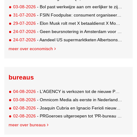
03-08-2026
- Bol past werkwijze aan om eerlijker te zijn naar verkopers en consumenten
31-07-2026
- FSIN Foodpulse: consument organiseert eet- en koopgedrag bewuster
29-07-2026
- Elon Musk rolt met X betaaldienst X Money uit in VS: zorgen in Washington
24-07-2026
- Geen beursnotering in Amsterdam voor nieuw concern voedingsmerken Unilever
24-07-2026
- Aandeel US supermarktketen Albertsons daalt 21%. Volgt Ahold Delhaize?
meer over economisch
bureaus
04-08-2026
- L'AGENCY is verkozen tot de nieuwe PR-partner van KoRo
03-08-2026
- Omnicom Media als eerste in Nederland actief met advertenties in ChatGPT
02-08-2026
- Joaquin Cubria en Ignacio Ferioli nieuwe Global CCO’s GUT, Renata Neumann Global Head of Production
02-08-2026
- PRGoeroes uitgeroepen tot ‘PR-bureau van het jaar 2026’
meer over bureaus