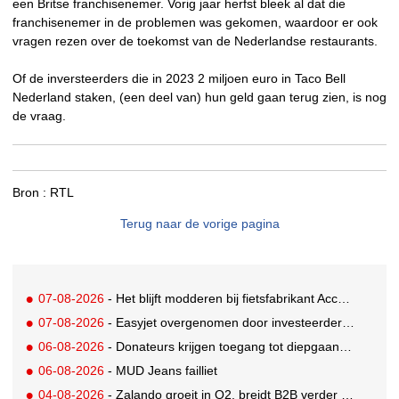
een Britse franchisenemer. Vorig jaar herfst bleek al dat die
franchisenemer in de problemen was gekomen, waardoor er ook
vragen rezen over de toekomst van de Nederlandse restaurants.
Of de inversteerders die in 2023 2 miljoen euro in Taco Bell
Nederland staken, (een deel van) hun geld gaan terug zien, is nog
de vraag.
Bron :
RTL
Terug naar de vorige pagina
07-08-2026
- Het blijft modderen bij fietsfabrikant Accell. Krijgt uitstel van betaling
07-08-2026
- Easyjet overgenomen door investeerder Apollo
06-08-2026
- Donateurs krijgen toegang tot diepgaandere informatie over goede doelen
06-08-2026
- MUD Jeans failliet
04-08-2026
- Zalando groeit in Q2, breidt B2B verder uit en innoveert met AI