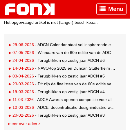
Menu
Het opgevraagd artikel is niet (langer) beschikbaar.
29-06-2026
- ADCN Calendar staat vol inspirerende en informatieve evenementen
07-05-2026
- Winnaars van de 60e editie van de ADCN Awards bekend!
24-04-2026
- Terugblikken op zestig jaar ADCN #6
14-04-2026
- NAVO-top 2025 en Duncan Stutterheim vallen in de prijzen bij Gouden Giraffe Awards
03-04-2026
- Terugblikken op zestig jaar ADCN #5
23-03-2026
- Dit zijn de finalisten van de 60e editie van de ADCN Awards
19-03-2026
- Terugblikken op zestig jaar ADCN #4
11-03-2026
- ADCE Awards openen competitie voor alle inzendingen uit 34 Europese shows
10-03-2026
- ADCE: decentralisatie designindustrie wordt een blijvertje
20-02-2026
- Terugblikken op zestig jaar ADCN #3
meer over adcn