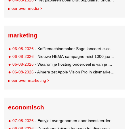
04-08-2026
- Het papieren boek blijft populairst, ondanks digitale alternatieven
meer over media
marketing
06-08-2026
- Koffiemachinemaker Sage lanceert e-commerceplatform voor koffieliefhebbers
06-08-2026
- Nieuwe HEMA-campagne reist 1000 jaar terug in de tijd naar 'Hemastein'
06-08-2026
- Waarom je hosting onderdeel is van je merkstrategie
06-08-2026
- Almere zet Apple Vision Pro in citymarketing
meer over marketing
economisch
07-08-2026
- Easyjet overgenomen door investeerder Apollo
06-08-2026
- Donateurs krijgen toegang tot diepgaandere informatie over goede doelen