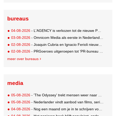
bureaus
04-08-2026
- L'AGENCY is verkozen tot de nieuwe PR-partner van KoRo
03-08-2026
- Omnicom Media als eerste in Nederland actief met advertenties in ChatGPT
02-08-2026
- Joaquin Cubria en Ignacio Ferioli nieuwe Global CCO’s GUT, Renata Neumann Global Head of Production
02-08-2026
- PRGoeroes uitgeroepen tot ‘PR-bureau van het jaar 2026’
meer over bureaus
media
05-08-2026
- 'The Odyssey' trekt mensen weer naar de bioscoop
05-08-2026
- Nederlander vindt aanbod van films, series en sport vaak versnipperd
04-08-2026
- Nog een maand om je in te schrijven voor de Mercurs 2026