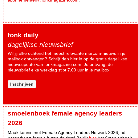
abonnementen@fonkmagazine.com
.
fonk daily
dagelijkse nieuwsbrief
Wil jij elke ochtend het meest relevante marcom-nieuws in je
mailbox ontvangen? Schrijf dan
hier
in op de gratis dagelijkse
nieuwsupdate van fonkmagazine.com. Je ontvangt de
nieuwsbrief elke werkdag stipt 7.00 uur in je mailbox.
Inschrijven
smoelenboek female agency leaders
2026
Maak kennis met Female Agency Leaders Netwerk 2026, hèt