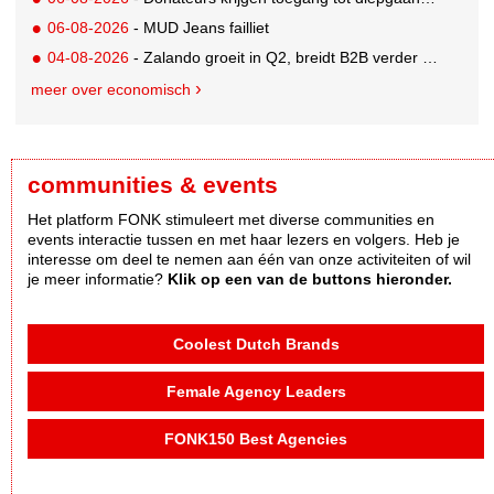
06-08-2026
- MUD Jeans failliet
04-08-2026
- Zalando groeit in Q2, breidt B2B verder uit en innoveert met AI
meer over economisch
communities & events
Het platform FONK stimuleert met diverse communities en
events interactie tussen en met haar lezers en volgers. Heb je
interesse om deel te nemen aan één van onze activiteiten of wil
je meer informatie?
Klik op een van de buttons hieronder.
Coolest Dutch Brands
Female Agency Leaders
FONK150 Best Agencies