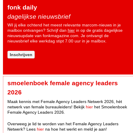
fonk daily
dagelijkse nieuwsbrief
Wil jij elke ochtend het meest relevante marcom-nieuws in je
mailbox ontvangen? Schrijf dan
hier
in op de gratis dagelijkse
nieuwsupdate van fonkmagazine.com. Je ontvangt de
nieuwsbrief elke werkdag stipt 7.00 uur in je mailbox.
Inschrijven
smoelenboek female agency leaders
2026
Maak kennis met Female Agency Leaders Netwerk 2026, hèt
netwerk van female bureauleiders! Bekijk
hier
het Smoelenboek
Female Agency Leaders 2026.
Overweeg je lid te worden van het Female Agency Leaders
Netwerk? Lees
hier
na hoe het werkt en meld je aan!