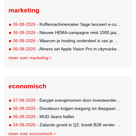
marketing
06-08-2026
- Koffiemachinemaker Sage lanceert e-commerceplatform voor koffieliefhebbers
06-08-2026
- Nieuwe HEMA-campagne reist 1000 jaar terug in de tijd naar 'Hemastein'
06-08-2026
- Waarom je hosting onderdeel is van je merkstrategie
06-08-2026
- Almere zet Apple Vision Pro in citymarketing
meer over marketing
economisch
07-08-2026
- Easyjet overgenomen door investeerder Apollo
06-08-2026
- Donateurs krijgen toegang tot diepgaandere informatie over goede doelen
06-08-2026
- MUD Jeans failliet
04-08-2026
- Zalando groeit in Q2, breidt B2B verder uit en innoveert met AI
meer over economisch