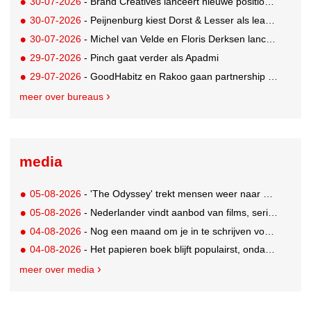
30-07-2026
- Brand Creatives lanceert nieuwe positionering: Create to Celebrate
30-07-2026
- Peijnenburg kiest Dorst & Lesser als lead social agency
30-07-2026
- Michel van Velde en Floris Derksen lanceren I.C.Y. group: drie specialistische bureaus, één visie op groei
29-07-2026
- Pinch gaat verder als Apadmi
29-07-2026
- GoodHabitz en Rakoo gaan partnership aan voor geïntegreerde talentontwikkeling
meer over bureaus
media
05-08-2026
- 'The Odyssey' trekt mensen weer naar de bioscoop
05-08-2026
- Nederlander vindt aanbod van films, series en sport vaak versnipperd
04-08-2026
- Nog een maand om je in te schrijven voor de Mercurs 2026
04-08-2026
- Het papieren boek blijft populairst, ondanks digitale alternatieven
meer over media