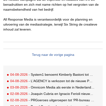
benadrukken en zich met name richten op het vergroten van de
naamsbekendheid van het bedrijf.
All Response Media is verantwoordelijk voor de planning en
uitvoering van de mediastrategie, terwijl Six String de creatieve
inhoud zal leveren.
Terug naar de vorige pagina
04-08-2026
- System1 benoemt Kimberly Bastoni tot Gobal Chief Commercial Officer
04-08-2026
- L'AGENCY is verkozen tot de nieuwe PR-partner van KoRo
03-08-2026
- Omnicom Media als eerste in Nederland actief met advertenties in ChatGPT
02-08-2026
- Joaquin Cubria en Ignacio Ferioli nieuwe Global CCO’s GUT, Renata Neumann Global Head of Production
02-08-2026
- PRGoeroes uitgeroepen tot ‘PR-bureau van het jaar 2026’