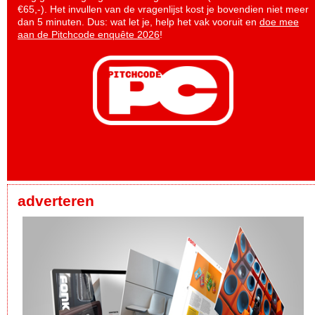
€65,-). Het invullen van de vragenlijst kost je bovendien niet meer
dan 5 minuten. Dus: wat let je, help het vak vooruit en
doe mee
aan de Pitchcode enquête 2026
!
adverteren