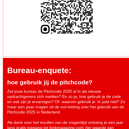
Bureau-enquete:
hoe gebruik jij de pitchcode?
Zet jouw bureau de Pitchcode 2025 al in als nieuwe
opdrachtgevers zich melden? En zo ja, hoe gebruik je de code
en wat zijn je ervaringen? Of: waarom gebruik je ‘m juist niet? Zo
maar een paar vragen uit de nul-meting over het gebruik van de
Pitchcode 2025 in Nederland.
Als dank voor het invullen van de vragenlijst ontvang je een jaar
lang gratis toegang tot fonkmagazine.com (ter waarde van