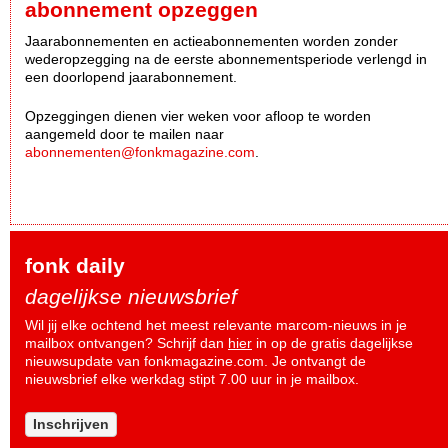
abonnement opzeggen
Jaarabonnementen en actieabonnementen worden zonder
wederopzegging na de eerste abonnementsperiode verlengd in
een doorlopend jaarabonnement.
Opzeggingen dienen vier weken voor afloop te worden
aangemeld door te mailen naar
abonnementen@fonkmagazine.com
.
fonk daily
dagelijkse nieuwsbrief
Wil jij elke ochtend het meest relevante marcom-nieuws in je
mailbox ontvangen? Schrijf dan
hier
in op de gratis dagelijkse
nieuwsupdate van fonkmagazine.com. Je ontvangt de
nieuwsbrief elke werkdag stipt 7.00 uur in je mailbox.
Inschrijven