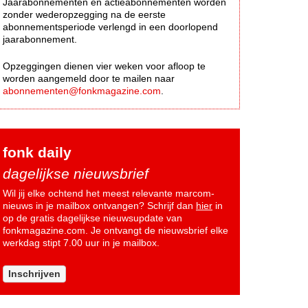
Jaarabonnementen en actieabonnementen worden
zonder wederopzegging na de eerste
abonnementsperiode verlengd in een doorlopend
jaarabonnement.
Opzeggingen dienen vier weken voor afloop te
worden aangemeld door te mailen naar
abonnementen@fonkmagazine.com
.
fonk daily
dagelijkse nieuwsbrief
Wil jij elke ochtend het meest relevante marcom-
nieuws in je mailbox ontvangen? Schrijf dan
hier
in
op de gratis dagelijkse nieuwsupdate van
fonkmagazine.com. Je ontvangt de nieuwsbrief elke
werkdag stipt 7.00 uur in je mailbox.
Inschrijven