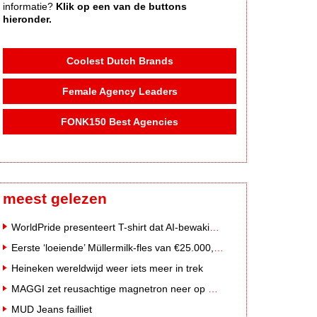
informatie?
Klik op een van de buttons
hieronder.
Coolest Dutch Brands
Female Agency Leaders
FONK150 Best Agencies
meest gelezen
WorldPride presenteert T-shirt dat AI-bewakingscamera's misleidt
Eerste ‘loeiende’ Müllermilk-fles van €25.000,- gevonden
Heineken wereldwijd weer iets meer in trek
MAGGI zet reusachtige magnetron neer op Solar Festival
MUD Jeans failliet