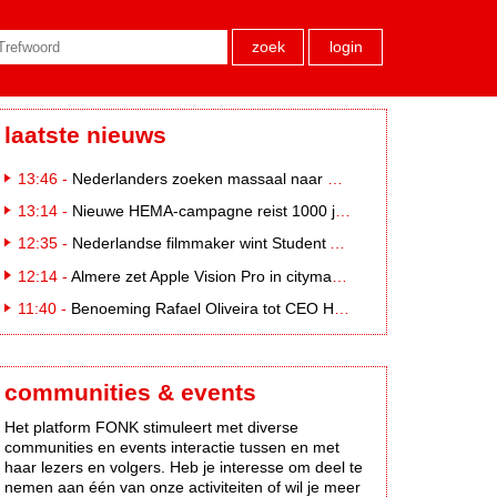
zoek
login
laatste nieuws
13:46 -
Nederlanders zoeken massaal naar eclipsbrillen op Marktplaats
13:14 -
Nieuwe HEMA-campagne reist 1000 jaar terug in de tijd naar 'Hemastein'
12:35 -
Nederlandse filmmaker wint Student Academy Award
12:14 -
Almere zet Apple Vision Pro in citymarketing
11:40 -
Benoeming Rafael Oliveira tot CEO Heineken nu defintief
communities & events
Het platform FONK stimuleert met diverse
communities en events interactie tussen en met
haar lezers en volgers. Heb je interesse om deel te
nemen aan één van onze activiteiten of wil je meer