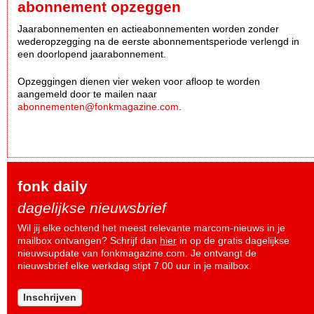
abonnement opzeggen
Jaarabonnementen en actieabonnementen worden zonder
wederopzegging na de eerste abonnementsperiode verlengd in
een doorlopend jaarabonnement.
Opzeggingen dienen vier weken voor afloop te worden
aangemeld door te mailen naar
abonnementen@fonkmagazine.com
.
fonk daily
dagelijkse nieuwsbrief
Wil jij elke ochtend het meest relevante marcom-nieuws in je
mailbox ontvangen? Schrijf dan
hier
in op de gratis dagelijkse
nieuwsupdate van fonkmagazine.com. Je ontvangt de
nieuwsbrief elke werkdag stipt 7.00 uur in je mailbox.
Inschrijven