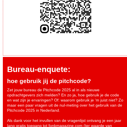
Bureau-enquete:
hoe gebruik jij de pitchcode?
Zet jouw bureau de Pitchcode 2025 al in als nieuwe
opdrachtgevers zich melden? En zo ja, hoe gebruik je de code
en wat zijn je ervaringen? Of: waarom gebruik je ‘m juist niet? Zo
maar een paar vragen uit de nul-meting over het gebruik van de
Pitchcode 2025 in Nederland.
Als dank voor het invullen van de vragenlijst ontvang je een jaar
lang gratis toegang tot fonkmagazine.com (ter waarde van