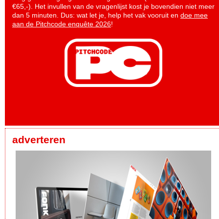
€65,-). Het invullen van de vragenlijst kost je bovendien niet meer
dan 5 minuten. Dus: wat let je, help het vak vooruit en
doe mee
aan de Pitchcode enquête 2026
!
adverteren